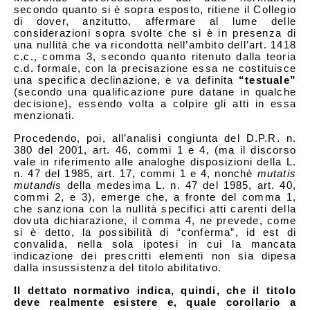
secondo quanto si è sopra esposto, ritiene il Collegio
di dover, anzitutto, affermare al lume delle
considerazioni sopra svolte che si è in presenza di
una nullità che va ricondotta nell’ambito dell’art. 1418
c.c., comma 3, secondo quanto ritenuto dalla teoria
c.d. formale, con la precisazione essa ne costituisce
una specifica declinazione, e va definita
“testuale”
(secondo una qualificazione pure datane in qualche
decisione), essendo volta a colpire gli atti in essa
menzionati.
Procedendo, poi, all’analisi congiunta del D.P.R. n.
380 del 2001, art. 46, commi 1 e 4, (ma il discorso
vale in riferimento alle analoghe disposizioni della L.
n. 47 del 1985, art. 17, commi 1 e 4, nonchè
mutatis
mutandis
della medesima L. n. 47 del 1985, art. 40,
commi 2, e 3), emerge che, a fronte del comma 1,
che sanziona con la nullità specifici atti carenti della
dovuta dichiarazione, il comma 4, ne prevede, come
si è detto, la possibilità di “conferma”, id est di
convalida, nella sola ipotesi in cui la mancata
indicazione dei prescritti elementi non sia dipesa
dalla insussistenza del titolo abilitativo.
Il dettato normativo indica, quindi, che il titolo
deve realmente esistere e, quale corollario a