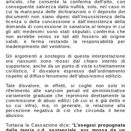
articolo, che consente la conferma dell’atto, con
conseguente salvezza dalla nullità, solo, nel caso in
cui la mancanza delle dichiarazioni o il deposito dei
documenti non siano dipesi dall’insussistenza della
licenza o della concessione o dall’inesistenza della
domanda di concessione in sanatoria al tempo in cui
gli atti medesimi sono stati stipulati; conferma che
non avrebbe senso se tali atti fossero ab origine
validi, e ferma restando la responsabilità per
inadempimento del venditore.
Gli argomenti a sostegno di questa interpretazione
ora riassunti sono mossi dal chiaro intento di
supportare, anche da un punto di vista schiettamente
civilistico, il disvalore espresso dall’ordinamento
rispetto al diffuso fenomeno dell’abusivismo edilizio.
Tale disvalore, in effetti, si coglie non solo in
riferimento alle sanzioni penali ed amministrative
variamente graduate che reprimono direttamente la
commissione di abusi edilizi (di cui si è già detto e
su cui infra), ma, in generale, in relazione alla
percezione negativa di ciò che circonda il bene
abusivo.
Tuttavia la Cassazione dice: “
L’esegesi propugnata
dalla teoria c.d. sostanziale, pur mossa da un