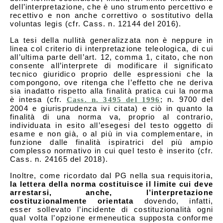
dell’interpretazione, che è uno strumento percettivo e
recettivo e non anche correttivo o sostitutivo della
voluntas legis (cfr. Cass. n. 12144 del 2016).
La tesi della nullità generalizzata non è neppure in
linea col criterio di interpretazione teleologica, di cui
all’ultima parte dell’art. 12, comma 1, citato, che non
consente all’interprete di modificare il significato
tecnico giuridico proprio delle espressioni che la
compongono, ove ritenga che l’effetto che ne deriva
sia inadatto rispetto alla finalità pratica cui la norma
è intesa (cfr.
; n. 9700 del
Cass. n. 3495 del 1996
2004 e giurisprudenza ivi citata) e ciò in quanto la
finalità di una norma va, proprio al contrario,
individuata in esito all’esegesi del testo oggetto di
esame e non già, o al più in via complementare, in
funzione dalle finalità ispiratrici del più ampio
complesso normativo in cui quel testo è inserito (cfr.
Cass. n. 24165 del 2018).
Inoltre, come ricordato dal PG nella sua requisitoria,
la lettera della norma costituisce il limite cui deve
arrestarsi, anche, l’interpretazione
costituzionalmente orientata
dovendo, infatti,
esser sollevato l’incidente di costituzionalità ogni
qual volta l’opzione ermeneutica supposta conforme