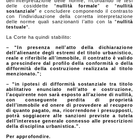
dell’interpretazione delle norme, ricordando le tesi
delle cosiddette “
nullità formale
” e “
nullità
sostanziale
” e concludere componendo il contrasto
con l’individuazione della corretta interpretazione
delle norme quali sanzionanti l’atto con la “
nullità
testuale
“.
La Corte ha quindi stabilito:
– “In presenza nell’atto della dichiarazione
dell’alienante degli estremi del titolo urbanistico,
reale e riferibile all’immobile, il contratto è valido
a prescindere dal profilo della conformità o della
difformità della costruzione realizzata al titolo
menzionato.”;
– “in ipotesi di difformità sostanziale tra titolo
abilitativo enunciato nell’atto e costruzione,
l’acquirente non sarà esposto all’azione di nullità,
con conseguente perdita di proprietà
dell’immobile ed onere di provvedere al recupero
di quanto pagato, ma, ricorrendone i presupposti,
potrà soggiacere alle sanzioni previste a tutela
dell’interesse generale connesso alle prescrizioni
della disciplina urbanistica.”.
Per approfondire.