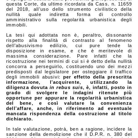
questa Corte, da ultimo ricordata da Cass. n. 11659
del 2018, all’uso dello strumento civilistico della
nullità quale indiretta forma di controllo
amministrativo sulla regolarità urbanistica degli
immobili.
La tesi qui adottata non è, peraltro, dissonante
rispetto alla finalità di contrasto al fenomeno
dell’abusivismo edilizio, cui pure tende la
disposizione in esame, e che è meritevole di
massima considerazione. Pare infatti che la
ricostruzione nei termini di cui si è detto della nullità
concorra a perseguirlo, costituendo uno dei mezzi
predisposti dal legislatore per osteggiare il traffico
degli immobili abusivi:
per effetto della prescritta
informazione, l’acquirente, utilizzando la
diligenza dovuta
in rebus suis
, è, infatti, posto in
grado di svolgere le indagini ritenute più
opportune per appurare la regolarità urbanistica
del bene, e così valutare la convenienza
dell’affare, anche, in riferimento ad eventuale
mancata rispondenza della costruzione al titolo
dichiarato.
In tale valutazione, potrà, ben a ragione, incidere la
sanzione della demolizione che il D.P.R. n. 380 del