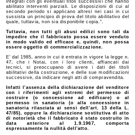
integrati con gli eventuali titoli successivi che hanno
abilitato interventi parziali. Le disposizioni di cui al
secondo periodo si applicano altresì nei casi in cui
sussista un principio di prova del titolo abilitativo del
quale, tuttavia, non sia disponibile copia.”.
Tuttavia, non tutti gli abusi edilizi sono tali da
impedire che il fabbricato possa essere venduto
in modo valido ed efficace e, quindi, non possa
essere oggetto di commercializzazione.
E’ dal 1985, anno in cui è entrata in vigore la legge n.
47, che i Notai, con i loro clienti, affiancati dai
tecnici, si preoccupano di avere i dati dei titoli
abilitativi della costruzione, e delle sue modificazioni
successive, da indicare negli atti di compravendita.
Infatti l’assenza della dichiarazione del venditore
con i riferimenti agli estremi del permesso di
costruire (o concessione ad edificare) o al
permesso in sanatoria (o alla concessione in
sanatoria rilasciata ai sensi dell’art. 13 della L.
47/85), oppure la dichiarazione sostitutiva di atto
di notorietà che il fabbricato è stato costruito in
data anteriore al 1.9.1967, comporta
espressamente la nullità dell’atto.