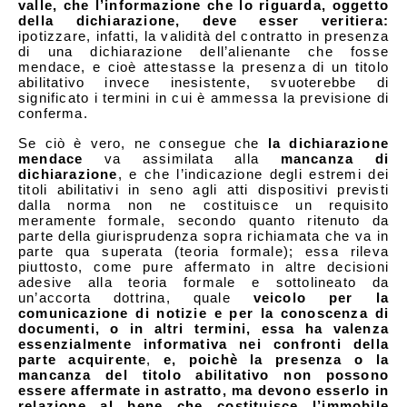
valle, che l’informazione che lo riguarda, oggetto
della dichiarazione, deve esser veritiera:
ipotizzare, infatti, la validità del contratto in presenza
di una dichiarazione dell’alienante che fosse
mendace, e cioè attestasse la presenza di un titolo
abilitativo invece inesistente, svuoterebbe di
significato i termini in cui è ammessa la previsione di
conferma.
Se ciò è vero, ne consegue che
la dichiarazione
mendace
va assimilata alla
mancanza di
dichiarazione
, e che l’indicazione degli estremi dei
titoli abilitativi in seno agli atti dispositivi previsti
dalla norma non ne costituisce un requisito
meramente formale, secondo quanto ritenuto da
parte della giurisprudenza sopra richiamata che va in
parte qua superata (teoria formale); essa rileva
piuttosto, come pure affermato in altre decisioni
adesive alla teoria formale e sottolineato da
un’accorta dottrina, quale
veicolo per la
comunicazione di notizie e per la conoscenza di
documenti, o in altri termini, essa ha valenza
essenzialmente informativa nei confronti della
parte acquirente
,
e, poichè la presenza o la
mancanza del titolo abilitativo non possono
essere affermate in astratto, ma devono esserlo in
relazione al bene che costituisce l’immobile