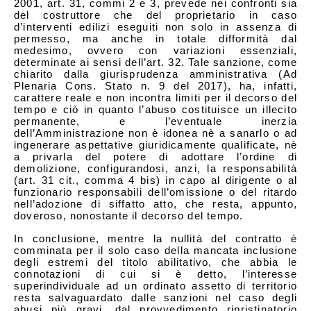
2001, art. 31, commi 2 e 3, prevede nei confronti sia
del costruttore che del proprietario in caso
d’interventi edilizi eseguiti non solo in assenza di
permesso, ma anche in totale difformità dal
medesimo, ovvero con variazioni essenziali,
determinate ai sensi dell’art. 32. Tale sanzione, come
chiarito dalla giurisprudenza amministrativa (Ad
Plenaria Cons. Stato n. 9 del 2017), ha, infatti,
carattere reale e non incontra limiti per il decorso del
tempo e ciò in quanto l’abuso costituisce un illecito
permanente, e l’eventuale inerzia
dell’Amministrazione non è idonea nè a sanarlo o ad
ingenerare aspettative giuridicamente qualificate, nè
a privarla del potere di adottare l’ordine di
demolizione, configurandosi, anzi, la responsabilità
(art. 31 cit., comma 4 bis) in capo al dirigente o al
funzionario responsabili dell’omissione o del ritardo
nell’adozione di siffatto atto, che resta, appunto,
doveroso, nonostante il decorso del tempo.
In conclusione, mentre la nullità del contratto è
comminata per il solo caso della mancata inclusione
degli estremi del titolo abilitativo, che abbia le
connotazioni di cui si è detto, l’interesse
superindividuale ad un ordinato assetto di territorio
resta salvaguardato dalle sanzioni nel caso degli
abusi più gravi, dal provvedimento ripristinatorio