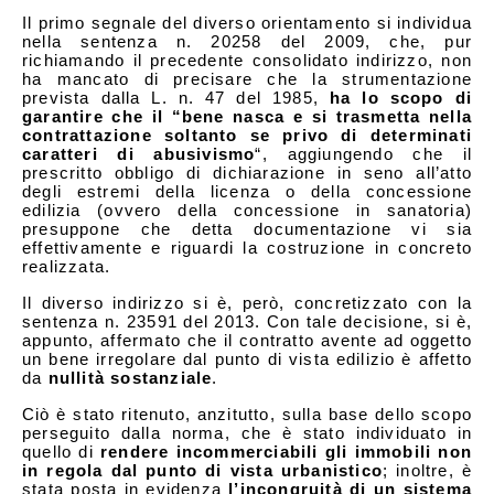
Il primo segnale del diverso orientamento si individua
nella sentenza n. 20258 del 2009, che, pur
richiamando il precedente consolidato indirizzo, non
ha mancato di precisare che la strumentazione
prevista dalla L. n. 47 del 1985,
ha lo scopo di
garantire che il
“bene nasca e si trasmetta nella
contrattazione soltanto se privo di determinati
caratteri di abusivismo
“, aggiungendo che il
prescritto obbligo di dichiarazione in seno all’atto
degli estremi della licenza o della concessione
edilizia (ovvero della concessione in sanatoria)
presuppone che detta documentazione vi sia
effettivamente e riguardi la costruzione in concreto
realizzata.
Il diverso indirizzo si è, però, concretizzato con la
sentenza n. 23591 del 2013. Con tale decisione, si è,
appunto, affermato che il contratto avente ad oggetto
un bene irregolare dal punto di vista edilizio è affetto
da
nullità sostanziale
.
Ciò è stato ritenuto, anzitutto, sulla base dello scopo
perseguito dalla norma, che è stato individuato in
quello di
rendere incommerciabili gli immobili non
in regola dal punto di vista urbanistico
; inoltre, è
stata posta in evidenza
l’incongruità di un sistema