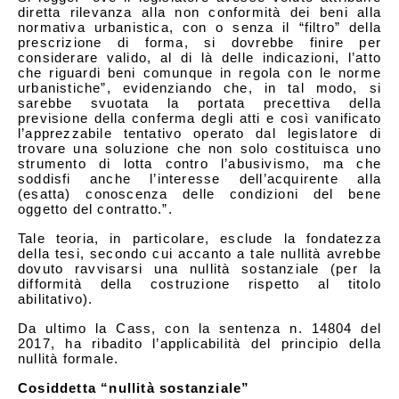
diretta rilevanza alla non conformità dei beni alla
normativa urbanistica, con o senza il “filtro” della
prescrizione di forma, si dovrebbe finire per
considerare valido, al di là delle indicazioni, l’atto
che riguardi beni comunque in regola con le norme
urbanistiche”, evidenziando che, in tal modo, si
sarebbe svuotata la portata precettiva della
previsione della conferma degli atti e così vanificato
l’apprezzabile tentativo operato dal legislatore di
trovare una soluzione che non solo costituisca uno
strumento di lotta contro l’abusivismo, ma che
soddisfi anche l’interesse dell’acquirente alla
(esatta) conoscenza delle condizioni del bene
oggetto del contratto.”.
Tale teoria, in particolare, esclude la fondatezza
della tesi, secondo cui accanto a tale nullità avrebbe
dovuto ravvisarsi una nullità sostanziale (per la
difformità della costruzione rispetto al titolo
abilitativo).
Da ultimo la Cass, con la sentenza n. 14804 del
2017, ha ribadito l’applicabilità del principio della
nullità formale.
Cosiddetta “nullità sostanziale”