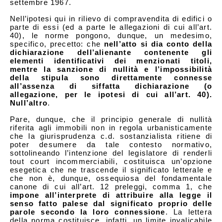
settembre 1967.
Nell’ipotesi qui in rilievo di compravendita di edifici o
parte di essi (ed a parte le allegazioni di cui all’art.
40), le norme pongono, dunque, un medesimo,
specifico, precetto: che
nell’atto si dia conto della
dichiarazione dell’alienante contenente gli
elementi identificativi dei menzionati titoli,
mentre la sanzione di nullità e l’impossibilità
della stipula sono direttamente connesse
all’assenza di siffatta dichiarazione (o
allegazione, per le ipotesi di cui all’art. 40).
Null’altro
.
Pare, dunque, che il principio generale di nullità
riferita agli immobili non in regola urbanisticamente
che la giurisprudenza c.d. sostanzialista ritiene di
poter desumere da tale contesto normativo,
sottolineando l’intenzione del legislatore di renderli
tout court incommerciabili, costituisca un’opzione
esegetica che ne trascende il significato letterale e
che non è, dunque, ossequiosa del fondamentale
canone di cui all’art. 12 preleggi, comma 1, che
impone all’interprete di attribuire alla legge il
senso fatto palese dal significato proprio delle
parole secondo la loro connessione
. La lettera
della norma costituisce, infatti, un limite invalicabile