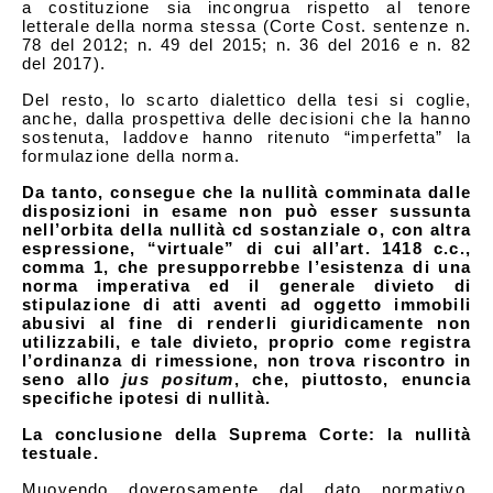
a costituzione sia incongrua rispetto al tenore
letterale della norma stessa (Corte Cost. sentenze n.
78 del 2012; n. 49 del 2015; n. 36 del 2016 e n. 82
del 2017).
Del resto, lo scarto dialettico della tesi si coglie,
anche, dalla prospettiva delle decisioni che la hanno
sostenuta, laddove hanno ritenuto “imperfetta” la
formulazione della norma.
Da tanto, consegue che la nullità comminata dalle
disposizioni in esame non può esser sussunta
nell’orbita della nullità cd sostanziale o, con altra
espressione, “virtuale” di cui all’art. 1418 c.c.,
comma 1, che presupporrebbe l’esistenza di una
norma imperativa ed il generale divieto di
stipulazione di atti aventi ad oggetto immobili
abusivi al fine di renderli giuridicamente non
utilizzabili, e tale divieto, proprio come registra
l’ordinanza di rimessione, non trova riscontro in
seno allo
jus positum
, che, piuttosto, enuncia
specifiche ipotesi di nullità.
La conclusione della Suprema Corte: la nullità
testuale.
Muovendo doverosamente dal dato normativo,