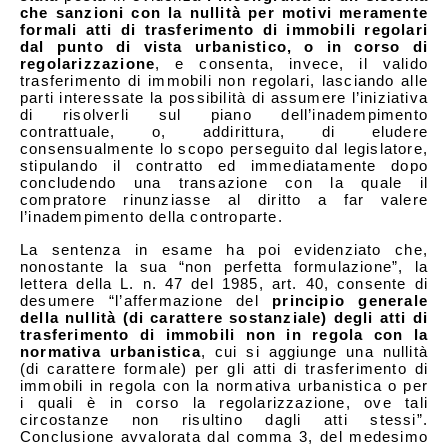
che sanzioni con la nullità per motivi meramente
formali atti di trasferimento di immobili regolari
dal punto di vista urbanistico, o in corso di
regolarizzazione
, e consenta, invece, il valido
trasferimento di immobili non regolari, lasciando alle
parti interessate la possibilità di assumere l’iniziativa
di risolverli sul piano dell’inadempimento
contrattuale, o, addirittura, di eludere
consensualmente lo scopo perseguito dal legislatore,
stipulando il contratto ed immediatamente dopo
concludendo una transazione con la quale il
compratore rinunziasse al diritto a far valere
l’inadempimento della controparte.
La sentenza in esame ha poi evidenziato che,
nonostante la sua “non perfetta formulazione”, la
lettera della L. n. 47 del 1985, art. 40, consente di
desumere “l’affermazione del
principio generale
della nullità (di carattere sostanziale) degli atti di
trasferimento di immobili non in regola con la
normativa urbanistica
, cui si aggiunge una nullità
(di carattere formale) per gli atti di trasferimento di
immobili in regola con la normativa urbanistica o per
i quali è in corso la regolarizzazione, ove tali
circostanze non risultino dagli atti stessi”.
Conclusione avvalorata dal comma 3, del medesimo